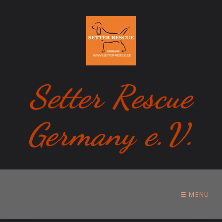
Setter Rescue
Germany e.V.
☰ MENÜ