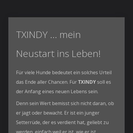
TXINDY ... mein
Neustart ins Leben!
Für viele Hunde bedeutet ein solches Urteil
das Ende aller Chancen. Für
TXINDY
soll es
der Anfang eines neuen Lebens sein.
Denn sein Wert bemisst sich nicht daran, ob
er jagt oder bewacht. Er ist ein junger
Setterrüde, der es verdient hat, geliebt zu
werden, einfach weil er ist, wie er ist.