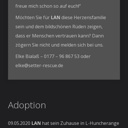
freue mich schon so auf euch!“
Möchten Sie für
LAN
diese Herzensfamilie
sein und dem bildschönen Rüden zeigen,
dass er Menschen vertrauen kann? Dann
zögern Sie nicht und melden sich bei uns.
Elke Bialaß – 0177 – 96 867 53 oder
elke@setter-rescue.de
Adoption
09.05.2020
LAN
hat sein Zuhause in L-Huncherange