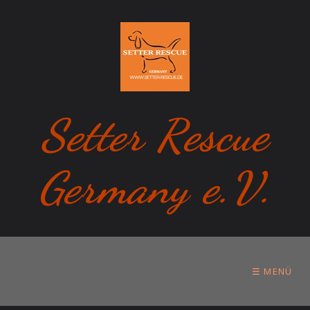
Setter Rescue
Germany e.V.
☰ MENÜ