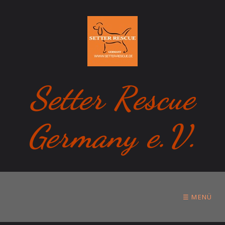
Setter Rescue
Germany e.V.
☰ MENÜ