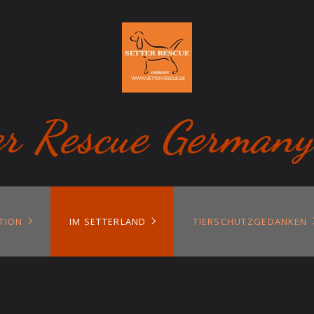
er Rescue Germany
TION
IM SETTERLAND
TIERSCHUTZGEDANKEN