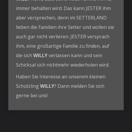
immer behalten wird. Das kann JESTER ihm
aber versprechen, denn im SETTERLAND
lieben die Familien ihre Setter und wollen sie
auch gar nicht verlieren. JESTER versprach
ihm, eine großartige Familie zu finden, auf
die sich
WILLY
verlassen kann und sein
Schicksal sich nichtmehr wiederholen wird.
Haben Sie Interesse an unserem kleinen
Schützling
WILLY
? Dann melden Sie sich
gerne bei uns!