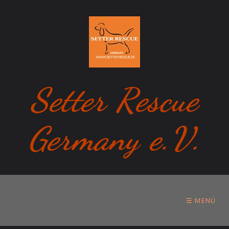
Setter Rescue
Germany e.V.
☰ MENÜ