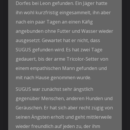
Dorfes bei Leon gefunden. Ein Jäger hatte
ihn wohl kurzfristig eingesammelt, ihn aber
nach ein paar Tagen an einen Käfig
angebunden ohne Futter und Wasser wieder
ausgesetzt. Gewartet hat er nicht, dass
SUGUS gefunden wird. Es hat zwei Tage
gedauert, bis der arme Tricolor-Setter von
einem empathischen Mann gefunden und
mit nach Hause genommen wurde.
SUGUS war zunächst sehr ängstlich
gegenüber Menschen, anderen Hunden und
Geräuschen. Er hat sich aber recht zügig von
seinen Ängsten erholt und geht mittlerweile
wieder freundlich auf jeden zu, der ihm