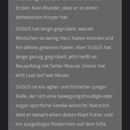
Ersten. Kein Wunder, dass er so einen
athletischen Körper hat.
SUGUS hat lange gegrübelt, warum
Menschen so wenig Herz haben können und
ihn alleine gelassen haben. Aber SUGUS hat
lange genug gegrübelt, jetzt heißt es
Neuanfang mit Setter Rescue. Und er hat
echt Lust auf was Neues.
SUGUS ist ein agiler und fröhlicher junger
Rüde, der sich eine bewegungsfreudige oder
sogar sportliche Familie wünscht. Natürlich
liebt er danach einen dicken Napf Futter und
ein ausgiebiges Nickerchen auf dem Sofa.