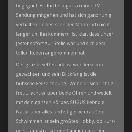
begegnet. Er durfte sogar zu einer TV-
Sendung mitgehen und hat sich ganz ruhig
verhalten. Leider kann der Mann sich nicht
länger um ihn kümmern. Ist klar, dass unser
Jester sofort zur Stelle war und sich dem
tollen Rüden angenommen hat.
Der grazile Setterrüde ist wunderschön
gewachsen und sein Blickfang ist die
hübsche Fellzeichnung. Wenn er sich richtig
freut, lacht er über beide Ohren und wedelt
mit dem ganzen Körper. SUGUS liebt die
Natur über alles und ist gerne draußen.
Schwimmen ist sein größtes Hobby, ob Kurz-
oder Langstrecke, er ist immer einer der