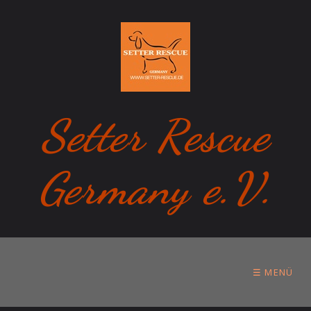
Setter Rescue
Germany e.V.
☰ MENÜ