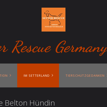
er Rescue Germany
TION
IM SETTERLAND
TIERSCHUTZGEDANKEN
lue Belton Hündin