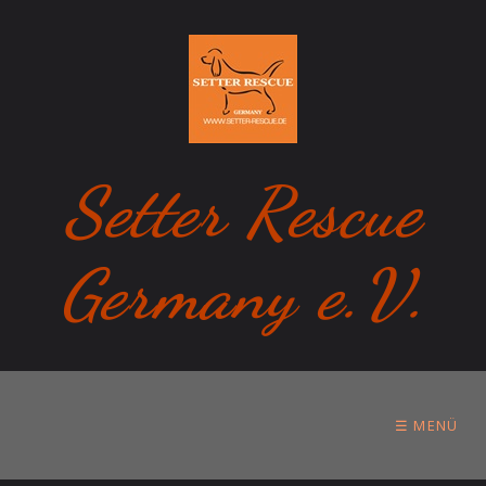
Setter Rescue
Germany e.V.
☰ MENÜ