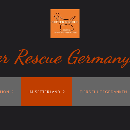
er Rescue Germany
TION
IM SETTERLAND
TIERSCHUTZGEDANKEN