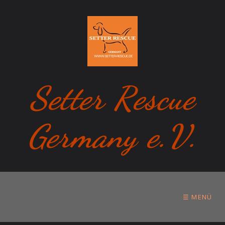
Setter Rescue
Germany e.V.
☰ MENÜ